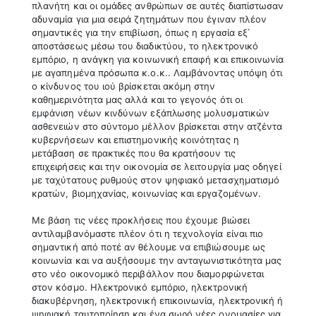
πλανήτη και οι ομάδες ανθρώπων σε αυτές διαπίστωσαν
αδυναμία για μια σειρά ζητημάτων που έγιναν πλέον
σημαντικές για την επιβίωση, όπως η εργασία εξ΄
αποστάσεως μέσω του διαδικτύου, το ηλεκτρονικό
εμπόριο, η ανάγκη για κοινωνική επαφή και επικοινωνία
με αγαπημένα πρόσωπα κ.ο.κ.. Λαμβάνοντας υπόψη ότι
ο κίνδυνος του ιού βρίσκεται ακόμη στην
καθημερινότητα μας αλλά και το γεγονός ότι οι
εμφάνιση νέων κινδύνων εξάπλωσης μολυσματικών
ασθενειών στο σύντομο μέλλον βρίσκεται στην ατζέντα
κυβερνήσεων και επιστημονικής κοινότητας η
μετάβαση σε πρακτικές που θα κρατήσουν τις
επιχειρήσεις και την οικονομία σε λειτουργία μας οδηγεί
με ταχύτατους ρυθμούς στον ψηφιακό μετασχηματισμό
κρατών, βιομηχανίας, κοινωνίας και εργαζομένων.
Με βάση τις νέες προκλήσεις που έχουμε βιώσει
αντιλαμβανόμαστε πλέον ότι η τεχνολογία είναι πιο
σημαντική από ποτέ αν θέλουμε να επιβιώσουμε ως
κοινωνία και να αυξήσουμε την ανταγωνιστικότητα μας
στο νέο οικονομικό περιβάλλον που διαμορφώνεται
στον κόσμο. Ηλεκτρονικό εμπόριο, ηλεκτρονική
διακυβέρνηση, ηλεκτρονική επικοινωνία, ηλεκτρονική ή
ψηφιακή ταυτοποίηση και ένα σωρό νέες ονομασίες για